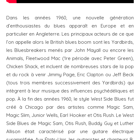
Dans les années 1960, une nouvelle génération
d’enthousiastes du blues apparaît en Europe et en
particulier en Angleterre. Les principaux acteurs de ce que
l’on appelle alors le British blues boom sont les Yardbirds,
les Bluesbreakers menés par John Mayall ou encore les
Animals, Fleetwood Mac (1re période avec Peter Green),
Chicken Shack, et incluent de nombreuses stars de la pop
et du rock à venir Jimmy Page, Eric Clapton ou Jeff Beck
(tous trois membres successivement des Yardbirds) qui
intègrent à leur musique des influences psychédéliques et
pop. À la fin des années 1960, le style West Side Blues fut
créé à Chicago par des artistes comme Magic Sam,
Magic Slim, Junior Wells, Earl Hooker et Otis Rush. Le West
Side Blues de Magic Sam, Otis Rush, Buddy Guy et Luther
Allison était caractérisé par une guitare électrique
suramplifiée. Aux États-Unis, les guitaristes et chanteurs B.