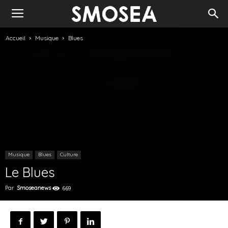
Accueil
Musique
Blues
Musique
Blues
Culture
Le Blues
Par
Smoseanews
669