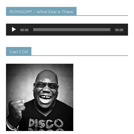
ROYKSOPP – What Else Is There
Lecteur
00:00
00:00
audio
Carl COX