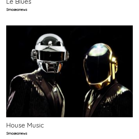
Le Blues
Smoseanews
House Music
Smoseanews