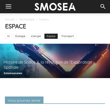
Accueil
Technologie
Espace
ESPACE
AI
Ecologie
energie
Espace
Transport
Histoire de Space X, la révolution de l’Exploration
Spatiale
Smoseanews
Vous pourriez aimer