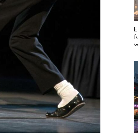
E
f
Sm