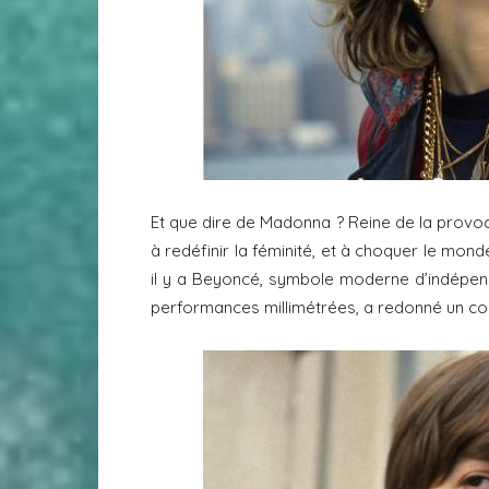
Et que dire de Madonna ? Reine de la provocat
à redéfinir la féminité, et à choquer le mond
il y a Beyoncé, symbole moderne d’indépen
performances millimétrées, a redonné un coup