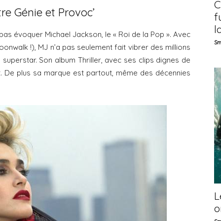
C
tre Génie et Provoc’
f
la
pas évoquer Michael Jackson, le « Roi de la Pop ». Avec
Sm
oonwalk !), MJ n’a pas seulement fait vibrer des millions
e superstar. Son album Thriller, avec ses clips dignes de
aut. De plus sa marque est partout, même des décennies
L
o