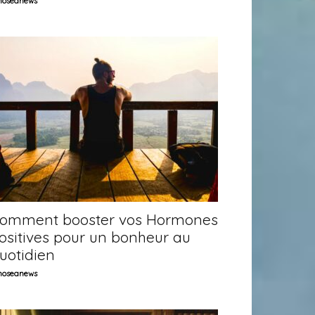
oseanews
omment booster vos Hormones
ositives pour un bonheur au
uotidien
oseanews