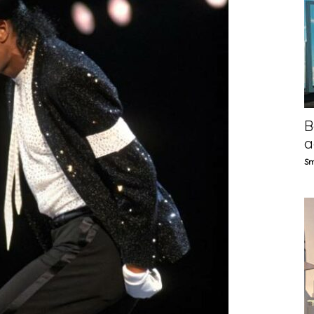
B
a
Sm