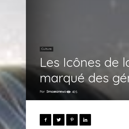
Culture
Les Icônes de l
marqué des gé
Par
Smoseanews
405