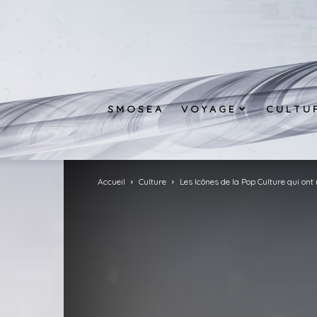
S M O S E A
V O Y A G E
C U L T U 
Accueil
Culture
Les Icônes de la Pop Culture qui on