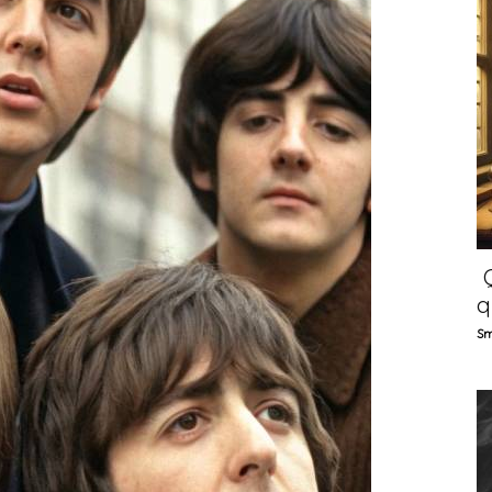
Q
q
Sm