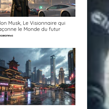
lon Musk, Le Visionnaire qui
açonne le Monde du futur
oseanews