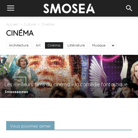
Accueil
Culture
Cinéma
CINÉMA
Architecture
Art
Cinéma
Littérature
Musique
Les meilleurs films du cinéma – la comédie fantastique
Smoseanews
Vous pourriez aimer