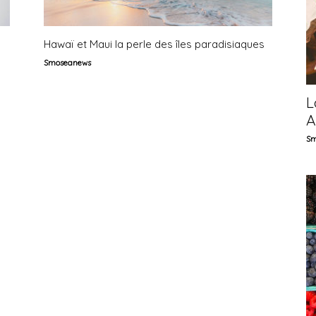
Hawaï et Maui la perle des îles paradisiaques
Smoseanews
Life
L
A
Sm
style