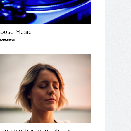
ouse Music
oseanews
a respiration pour être en