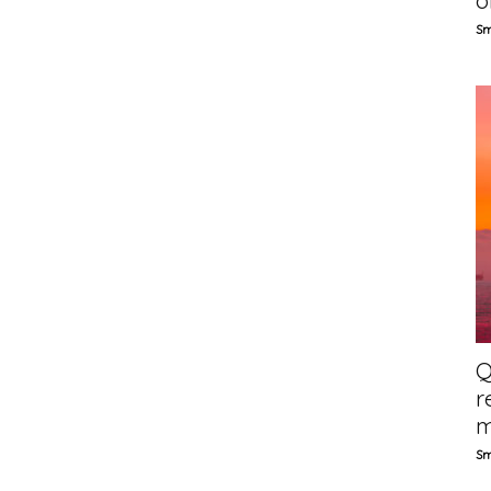
o
Sm
Q
r
m
Sm