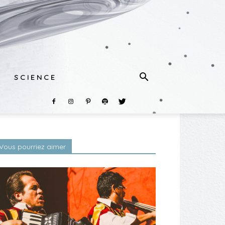
S C I E N C E
Vous pourriez aimer