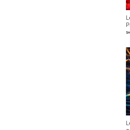
L
P
Sm
L