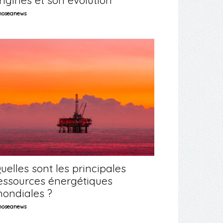
rigines et son évolution
oseanews
uelles sont les principales
essources énergétiques
ondiales ?
oseanews