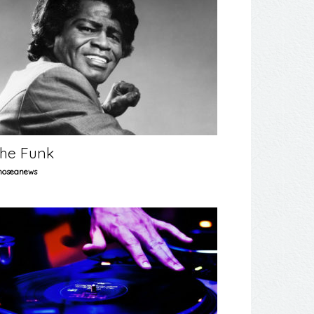
he Funk
oseanews