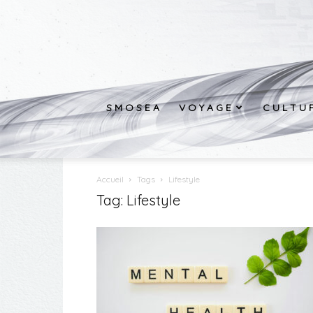
S M O S E A
V O Y A G E
C U L T U 
Accueil
Tags
Lifestyle
Tag: Lifestyle