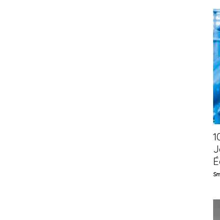
1
J
É
Sm