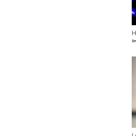
H
Sm
L