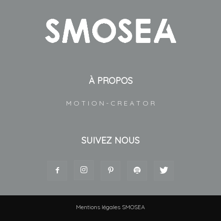
À PROPOS
M O T I O N - C R E A T O R
SUIVEZ NOUS
Mentions légales SMOSEA