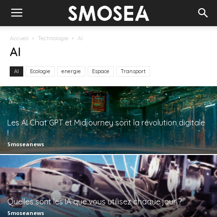
Accueil
Technologie
AI
AI
AI
Ecologie
energie
Espace
Transport
Les AI Chat GPT et Midjourney sont la révolution digitale
!
Smoseanews
Quelles sont les IA que vous utilisez chaque jour ?
Smoseanews